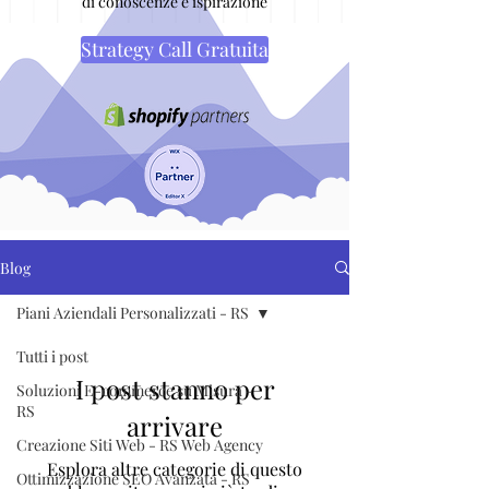
di conoscenze e ispirazione
Strategy Call Gratuita
Blog
Piani Aziendali Personalizzati - RS
Tutti i post
I post stanno per
Soluzioni E-commerce su Misura -
RS
arrivare
Creazione Siti Web - RS Web Agency
Esplora altre categorie di questo
Ottimizzazione SEO Avanzata - RS